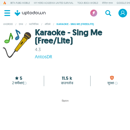
BETA PUBG MOBILE
MY HERO ACADEMIA UNITED SURVIVAL
TOCA BOCA WORLD
वीपीएन एप्पस
GOOGLE SH
ANDROID
/
एप्पस
/
मल्टीमीडिया
/
ऑडियो
/
KARAOKE - SING ME (FREE/LITE)
Karaoke - Sing Me
(Free/Lite)
4.3
AntosDR
5
11.5 k
2
समीक्षाएं
डाउनलोड
सुरक्षा
विज्ञापन