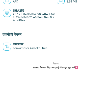
APK
2.38 MB
SHA256
967b1fb8a8f1dfb27203effe5b621
8c22c8d14402ce631e4c0e1c0b1
2ccdf9ea
तकनीकी विवरण
पैकेज नाम
com.antosdr.karaoke_free
विज्ञापन
Turbo के साथ विज्ञापन हटाएं और बहुत कुछ करें