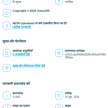
निःशुल्क
स्वामित्व
Copyright © 2026 AntosDR
यह एप्प Uptodown पर क्यों प्रकाशित किया गया है?
(अधिक जानकारी)
सुरक्षा और गोपनीयता
आवश्यक अनुमतियाँ
प्रमाणपत्र हस्ताक्षर
4 अनुमतियाँ देखें
c0122cab2868e3255c184a2948b
39bba
सुरक्षा और एंटीवायरस रिपोर्ट देखें
जानकारी डाउनलोड करें
डाउनलोड
तारीख़
11,460
14 जुल. 2016
फाइल का प्रकार
साइज़