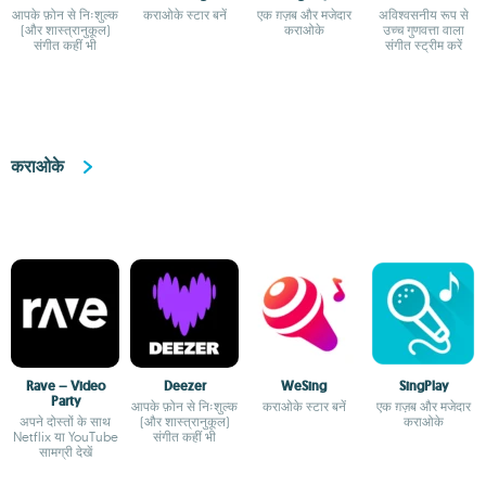
आपके फ़ोन से निःशुल्क
कराओके स्टार बनें
एक ग़ज़ब और मजेदार
अविश्वसनीय रूप से
(और शास्त्रानुकूल)
कराओके
उच्च गुणवत्ता वाला
संगीत कहीं भी
संगीत स्ट्रीम करें
कराओके
Rave – Video
Deezer
WeSing
SingPlay
Party
आपके फ़ोन से निःशुल्क
कराओके स्टार बनें
एक ग़ज़ब और मजेदार
अपने दोस्तों के साथ
(और शास्त्रानुकूल)
कराओके
Netflix या YouTube
संगीत कहीं भी
सामग्री देखें