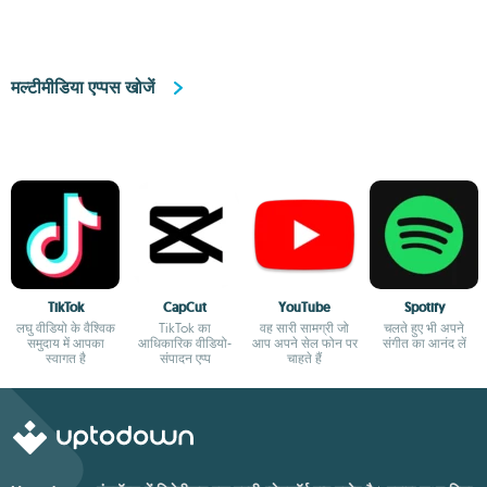
मल्टीमीडिया एप्पस खोजें
TikTok
CapCut
YouTube
Spotify
लघु वीडियो के वैश्विक
TikTok का
वह सारी सामग्री जो
चलते हुए भी अपने
समुदाय में आपका
आधिकारिक वीडियो-
आप अपने सेल फोन पर
संगीत का आनंद लें
स्वागत है
संपादन एप्प
चाहते हैं